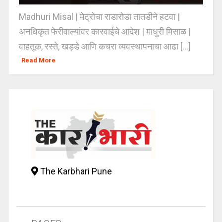
Madhuri Misal | मेट्रोचा राडारोडा तातडीने हटवा |
अनधिकृत फेरीवाल्यांवर कारवाईचे आदेश | माधुरी मिसाळ |
वाहतूक, रस्ते, खड्डे आणि कचरा व्यवस्थापनाचा आढा [...]
Read More
The Karbhari Pune