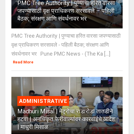
PMC Tree Authority | पुण्याचा हरित वारसा
जपण्यासाठी वृक्ष प्राधिकरण सरसावले – पहिली
बैठक; संरक्षण आणि संवर्धनावर भर
PMC Tree Authority | पुण्याचा हरित वारसा जपण्यासाठी
वृक्ष प्राधिकरण सरसावले - पहिली बैठक; संरक्षण आणि
संवर्धनावर भर Pune PMC News - (The Ka [...]
Read More
ADMINISTRATIVE
Madhuri Misal | मेट्रोचा राडारोडा तातडीने
हटवा | अनधिकृत फेरीवाल्यांवर कारवाईचे आदेश
| माधुरी मिसाळ