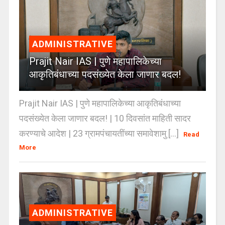
ADMINISTRATIVE
Prajit Nair IAS | पुणे महापालिकेच्या
आकृतिबंधाच्या पदसंख्येत केला जाणार बदल!
Prajit Nair IAS | पुणे महापालिकेच्या आकृतिबंधाच्या
पदसंख्येत केला जाणार बदल! | 10 दिवसांत माहिती सादर
करण्याचे आदेश | 23 ग्रामपंचायतींच्या समावेशामु [...]
Read
More
ADMINISTRATIVE