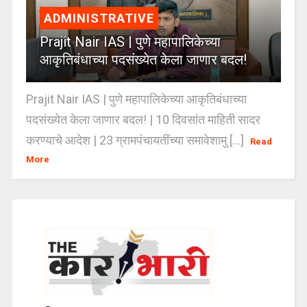
ADMINISTRATIVE
Prajit Nair IAS | पुणे महापालिकेच्या
आकृतिबंधाच्या पदसंख्येत केला जाणार बदल!
Prajit Nair IAS | पुणे महापालिकेच्या आकृतिबंधाच्या
पदसंख्येत केला जाणार बदल! | 10 दिवसांत माहिती सादर
करण्याचे आदेश | 23 ग्रामपंचायतींच्या समावेशामु [...]
Read
More