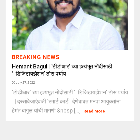
BREAKING NEWS
Hemant Bagul | ‘टीडीआर’ च्या इत्यंभूत नोंदींसाठी
‘ डिजिटायझेशन’ ठोस पर्याय
July 27, 2022
'टीडीआर' च्या इत्यंभूत नोंदींसाठी ' डिजिटायझेशन' ठोस पर्याय
| दस्तावेजाऐवजी 'स्मार्ट कार्ड' देणेबाबत मनपा आयुक्तांना
हेमंत बागुल यांची मागणी &nbsp [...]
Read More