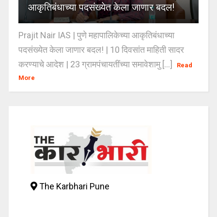
आकृतिबंधाच्या पदसंख्येत केला जाणार बदल!
Prajit Nair IAS | पुणे महापालिकेच्या आकृतिबंधाच्या
पदसंख्येत केला जाणार बदल! | 10 दिवसांत माहिती सादर
करण्याचे आदेश | 23 ग्रामपंचायतींच्या समावेशामु [...]
Read
More
The Karbhari Pune