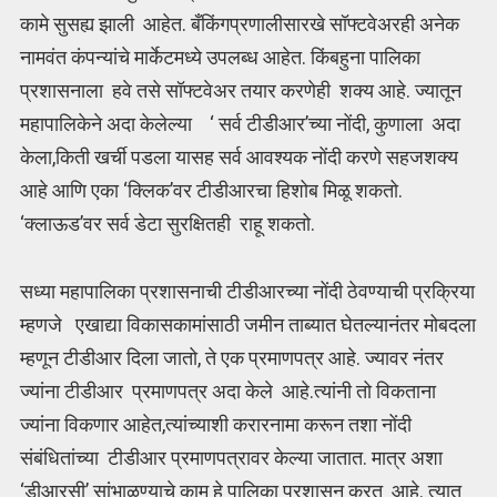
कामे सुसह्य झाली आहेत. बँकिंगप्रणालीसारखे सॉफ्टवेअरही अनेक
नामवंत कंपन्यांचे मार्केटमध्ये उपलब्ध आहेत. किंबहुना पालिका
प्रशासनाला हवे तसे सॉफ्टवेअर तयार करणेही शक्य आहे. ज्यातून
महापालिकेने अदा केलेल्या ‘ सर्व टीडीआर’च्या नोंदी, कुणाला अदा
केला,किती खर्ची पडला यासह सर्व आवश्यक नोंदी करणे सहजशक्य
आहे आणि एका ‘क्लिक’वर टीडीआरचा हिशोब मिळू शकतो.
‘क्लाऊड’वर सर्व डेटा सुरक्षितही राहू शकतो.
सध्या महापालिका प्रशासनाची टीडीआरच्या नोंदी ठेवण्याची प्रक्रिया
म्हणजे एखाद्या विकासकामांसाठी जमीन ताब्यात घेतल्यानंतर मोबदला
म्हणून टीडीआर दिला जातो, ते एक प्रमाणपत्र आहे. ज्यावर नंतर
ज्यांना टीडीआर प्रमाणपत्र अदा केले आहे.त्यांनी तो विकताना
ज्यांना विकणार आहेत,त्यांच्याशी करारनामा करून तशा नोंदी
संबंधितांच्या टीडीआर प्रमाणपत्रावर केल्या जातात. मात्र अशा
‘डीआरसी’ सांभाळण्याचे काम हे पालिका प्रशासन करत आहे. त्यात