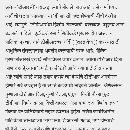
अनेक ‘डीआरसी’ गहाळ झाल्याचे बोलले जात आहे. तसेच भविष्यात
आगीची घटना घडल्यास या ‘डीआरसी’ नष्ट होण्याची भीती देखील
आहे. त्यामुळे ‘टीडीआर’चा हिशोब ठेवण्याची दस्तावेज पद्धतच आता
बदलली पाहिजे. एकीकडे स्मार्ट सिटीकडे प्रवास होत असताना
पालिका प्रशासनाने टीडीआरच्या नोंदी ( (दस्तावेज )) करण्यासाठी
आधुनिक तंत्रज्ञानाचा अवलंब करण्याची गरज आहे. बँकिंग
प्रणालीसारखे एखादे सॉफ्टवेअर तयार करून ज्यांना टीडीआर दिला
जाणार आहे,त्यांना ‘स्मार्ट कार्ड ‘द्यावे आणि ज्यांना टीडीआर हवा
आहे,त्यांचे स्मार्ट कार्ड तयार करावे.त्या दोघांचे टीडीआर अनुषंगाने
होणारे सर्व व्यवहार हे या स्मार्ट कार्डमध्ये नोंदवले जातील. जेणेकरून
कुणाला टीडीआर दिला, कुणी घेतला, एकूण किती चौरस फूट
टीडीआर निर्माण झाला, किती वापरला गेला याचा सर्व हिशोब एका ‘
क्लिक’ वर पालिकेकडे सहज उपलब्ध होईल. तसेच सद्यस्थितीत
पालिकेला सांभाळाव्या लागणाऱ्या ‘डीआरसी’ गहाळ, नष्ट होण्याची
भीतीही राहणार नाही आणि गैरप्रकारांना कायमचा आळा बसून