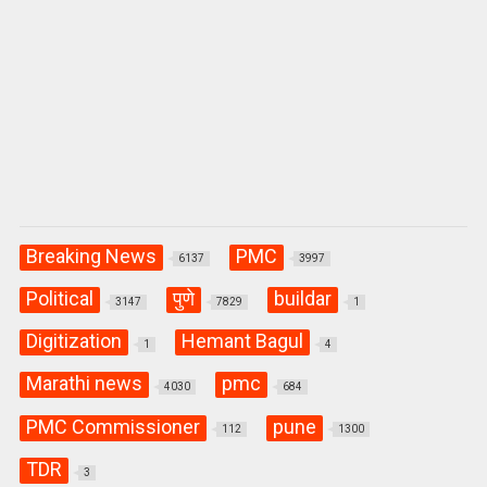
Breaking News
PMC
6137
3997
Political
पुणे
buildar
3147
7829
1
Digitization
Hemant Bagul
1
4
Marathi news
pmc
4030
684
PMC Commissioner
pune
112
1300
TDR
3