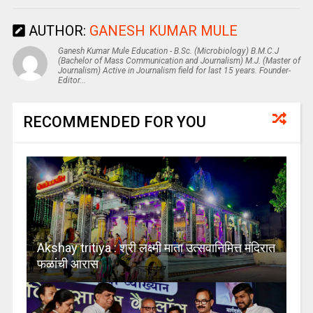
AUTHOR:
GANESH KUMAR MULE
Ganesh Kumar Mule Education - B.Sc. (Microbiology) B.M.C.J
(Bachelor of Mass Communication and Journalism) M.J. (Master of
Journalism) Active in Journalism field for last 15 years. Founder-
Editor...
RECOMMENDED FOR YOU
Akshay tritiya : श्री लक्ष्मी माता उत्सवानिमित्त मंदिरात
फळांची आरास