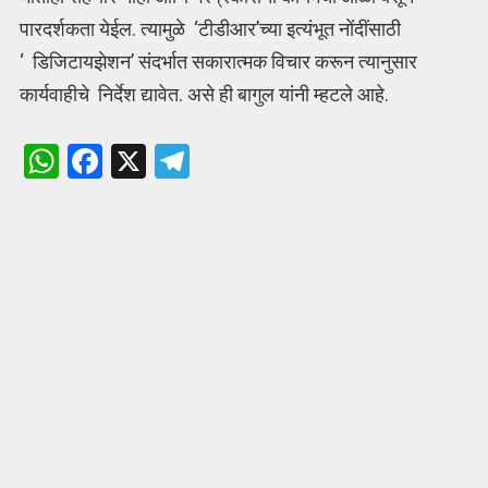
पारदर्शकता येईल. त्यामुळे ‘टीडीआर’च्या इत्यंभूत नोंदींसाठी
‘ डिजिटायझेशन’ संदर्भात सकारात्मक विचार करून त्यानुसार
कार्यवाहीचे निर्देश द्यावेत. असे ही बागुल यांनी म्हटले आहे.
W
F
X
T
h
a
el
at
ce
e
s
b
gr
A
o
a
p
o
m
p
k