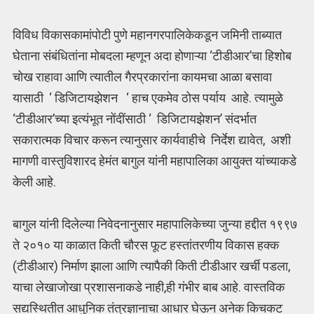
विविध विकासकामांपोटी पुणे महानगरपालिकेकडून जमिनी ताब्यात
घेताना संबंधितांना मोबदला म्हणून अदा होणाऱ्या ‘टीडीआर’चा हिशोब
चोख राहावा आणि त्यातील गैरप्रकारांना कायमचा आळा बसावा
यासाठी ‘ डिजिटायझेशन ‘ हाच एकमेव ठोस पर्याय आहे. त्यामुळे
‘टीडीआर’च्या इत्यंभूत नोंदींसाठी ‘ डिजिटायझेशन’ संदर्भात
सकारात्मक विचार करून त्यानुसार कार्यवाहीचे निर्देश द्यावेत, अशी
मागणी वास्तुविशारद हेमंत बागुल यांनी महापालिका आयुक्त यांच्याकडे
केली आहे.
बागुल यांनी दिलेल्या निवेदनानुसार महापालिकेच्या जुन्या हद्दीत १९९७
ते २०१० या काळात किती चौरस फूट हस्तांतरणीय विकास हक्क
(टीडीआर) निर्माण झाला आणि त्यापैकी किती टीडीआर खर्ची पडला,
याचा लेखाजोखा प्रशासनाकडे नाही,ही गंभीर बाब आहे. वास्तविक
सद्यस्थितीत आधुनिक तंत्रज्ञानाचा आधार घेऊन अनेक किचकट