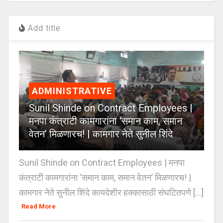
Add title
ADMINISTRATIVE
Sunil Shinde on Contract Employees |
मनपा कंत्राटी कामगारांना ‘समान काम, समान
वेतन’ मिळणारच! | कामगार नेते सुनील शिंदे
Sunil Shinde on Contract Employees | मनपा
कंत्राटी कामगारांना ‘समान काम, समान वेतन’ मिळणारच! |
कामगार नेते सुनील शिंदे कायदेशीर हक्कासाठी संघटितपणे [...]
Read More