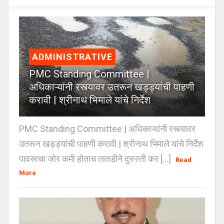
ADMINISTRATIVE
PMC Standing Committee |
अधिकाऱ्यांनी रस्त्यावर उतरून खड्ड्यांची पाहणी
करावी | श्रीनाथ भिमाले यांचे निर्देश
PMC Standing Committee | अधिकाऱ्यांनी रस्त्यावर
उतरून खड्ड्यांची पाहणी करावी | श्रीनाथ भिमाले यांचे निर्देश
पावसाचा जोर कमी होताच तातडीने दुरुस्ती कर [...]
Read
More