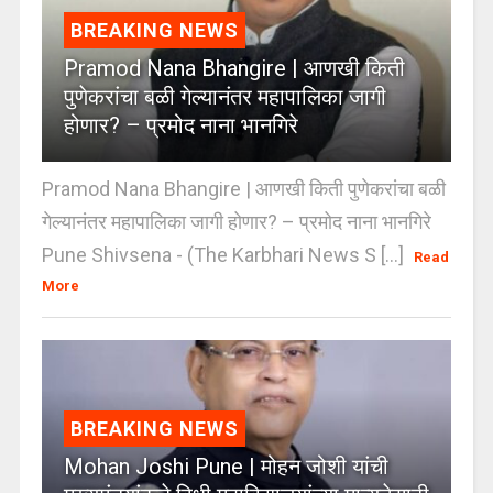
BREAKING NEWS
Pramod Nana Bhangire | आणखी किती
पुणेकरांचा बळी गेल्यानंतर महापालिका जागी
होणार? – प्रमोद नाना भानगिरे
Pramod Nana Bhangire | आणखी किती पुणेकरांचा बळी
गेल्यानंतर महापालिका जागी होणार? – प्रमोद नाना भानगिरे
Pune Shivsena - (The Karbhari News S [...]
Read
More
BREAKING NEWS
Mohan Joshi Pune | मोहन जोशी यांची