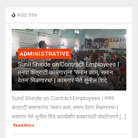
Add title
ADMINISTRATIVE
Sunil Shinde on Contract Employees |
मनपा कंत्राटी कामगारांना ‘समान काम, समान
वेतन’ मिळणारच! | कामगार नेते सुनील शिंदे
Sunil Shinde on Contract Employees | मनपा
कंत्राटी कामगारांना ‘समान काम, समान वेतन’ मिळणारच! |
कामगार नेते सुनील शिंदे कायदेशीर हक्कासाठी संघटितपणे [...]
Read More