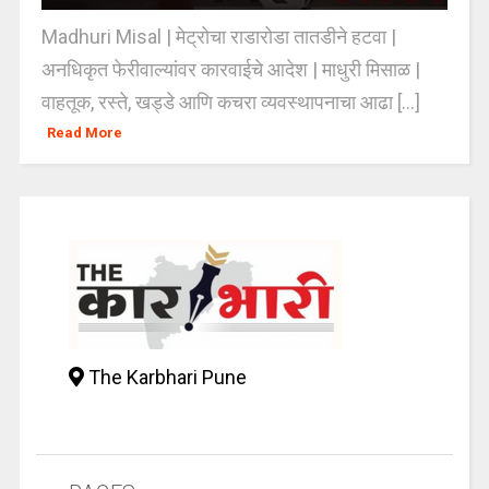
Madhuri Misal | मेट्रोचा राडारोडा तातडीने हटवा |
अनधिकृत फेरीवाल्यांवर कारवाईचे आदेश | माधुरी मिसाळ |
वाहतूक, रस्ते, खड्डे आणि कचरा व्यवस्थापनाचा आढा [...]
Read More
The Karbhari Pune