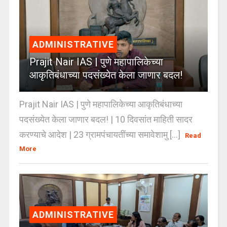
ADMINISTRATIVE
Prajit Nair IAS | पुणे महापालिकेच्या
आकृतिबंधाच्या पदसंख्येत केला जाणार बदल!
Prajit Nair IAS | पुणे महापालिकेच्या आकृतिबंधाच्या
पदसंख्येत केला जाणार बदल! | 10 दिवसांत माहिती सादर
करण्याचे आदेश | 23 ग्रामपंचायतींच्या समावेशामु [...]
Read
More
ADMINISTRATIVE