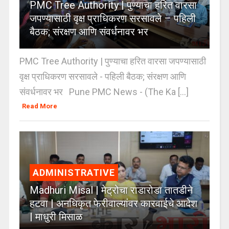
PMC Tree Authority | पुण्याचा हरित वारसा
जपण्यासाठी वृक्ष प्राधिकरण सरसावले – पहिली
बैठक; संरक्षण आणि संवर्धनावर भर
PMC Tree Authority | पुण्याचा हरित वारसा जपण्यासाठी
वृक्ष प्राधिकरण सरसावले - पहिली बैठक; संरक्षण आणि
संवर्धनावर भर Pune PMC News - (The Ka [...]
Read More
ADMINISTRATIVE
Madhuri Misal | मेट्रोचा राडारोडा तातडीने
हटवा | अनधिकृत फेरीवाल्यांवर कारवाईचे आदेश
| माधुरी मिसाळ