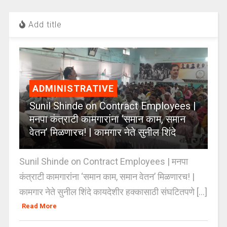
Add title
ADMINISTRATIVE
Sunil Shinde on Contract Employees |
मनपा कंत्राटी कामगारांना ‘समान काम, समान
वेतन’ मिळणारच! | कामगार नेते सुनील शिंदे
Sunil Shinde on Contract Employees | मनपा
कंत्राटी कामगारांना ‘समान काम, समान वेतन’ मिळणारच! |
कामगार नेते सुनील शिंदे कायदेशीर हक्कासाठी संघटितपणे [...]
Read More