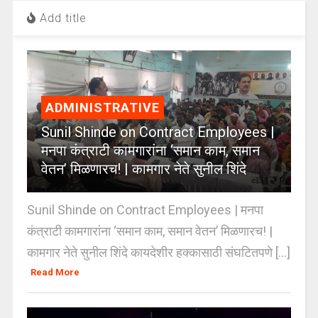
Add title
ADMINISTRATIVE
Sunil Shinde on Contract Employees |
मनपा कंत्राटी कामगारांना ‘समान काम, समान
वेतन’ मिळणारच! | कामगार नेते सुनील शिंदे
Sunil Shinde on Contract Employees | मनपा
कंत्राटी कामगारांना ‘समान काम, समान वेतन’ मिळणारच! |
कामगार नेते सुनील शिंदे कायदेशीर हक्कासाठी संघटितपणे [...]
Read More