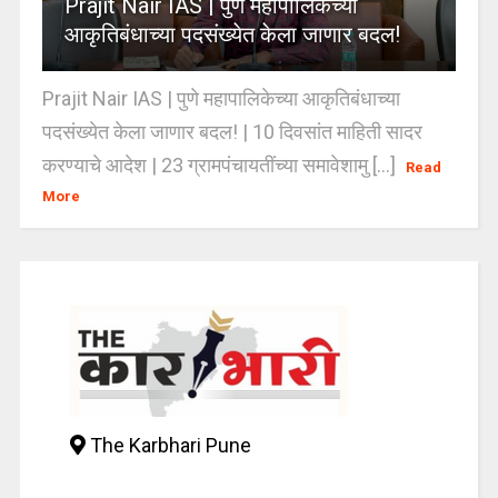
Prajit Nair IAS | पुणे महापालिकेच्या
आकृतिबंधाच्या पदसंख्येत केला जाणार बदल!
Prajit Nair IAS | पुणे महापालिकेच्या आकृतिबंधाच्या
पदसंख्येत केला जाणार बदल! | 10 दिवसांत माहिती सादर
करण्याचे आदेश | 23 ग्रामपंचायतींच्या समावेशामु [...]
Read
More
The Karbhari Pune