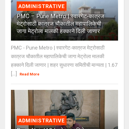
ADMINISTRATIVE
PMC – Pune Metro | स्वारगेट-कात्रज
मेट्रोसाठी कात्रज चौकातील महापालिकेची
जागा मेट्रोला मालकी हक्काने दिली जाणार
PMC - Pune Metro | स्वारगेट-कात्रज मेट्रोसाठी
कात्रज चौकातील महापालिकेची जागा मेट्रोला मालकी
हक्काने दिली जाणार | शहर सुधारणा समितीची मान्यता | 1.67
[...]
Read More
ADMINISTRATIVE