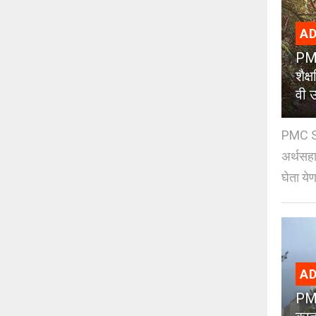
AD
PMC
शैक
वी उ
PMC Sc
अर्थसहाय
घेता येण
AD
PMC