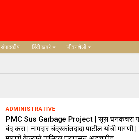
संपादकीय
हिंदी खबरे
जीवनशैली
ADMINISTRATIVE
PMC Sus Garbage Project | सूस घनकचरा प
बंद करा | नामदार चंद्रकांतदादा पाटील यांची मागणी | म
मागणी केल्याने पालिका प्रशासन अडचणीत