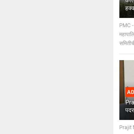
कात
हक्
PMC - 
महापालि
समितीची
AD
Pra
पदस
Prajit 