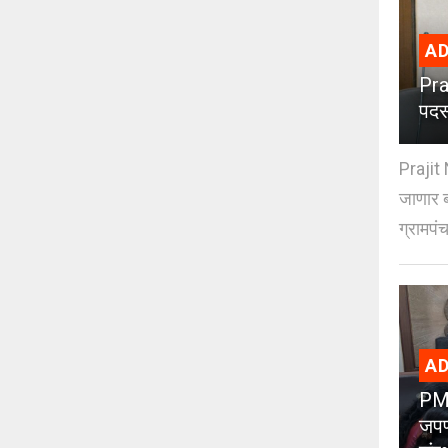
AD
Pra
पदस
Prajit 
जाणार ब
ग्रामपंच
AD
PMC
जपण