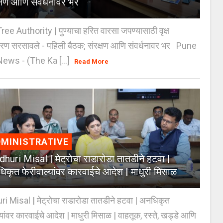
क्षण आणि संवर्धनावर भर
e Authority | पुण्याचा हरित वारसा जपण्यासाठी वृक्ष
करण सरसावले - पहिली बैठक; संरक्षण आणि संवर्धनावर भर Pune
ws - (The Ka [...]
Read More
MINISTRATIVE
huri Misal | मेट्रोचा राडारोडा तातडीने हटवा |
िकृत फेरीवाल्यांवर कारवाईचे आदेश | माधुरी मिसाळ
 Misal | मेट्रोचा राडारोडा तातडीने हटवा | अनधिकृत
्यांवर कारवाईचे आदेश | माधुरी मिसाळ | वाहतूक, रस्ते, खड्डे आणि