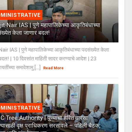
MINISTRATIVE
jit Nair IAS | पुणे महापालिकेच्या आकृतिबंधाच्या
ंख्येत केला जाणार बदल!
Nair IAS | पुणे महापालिकेच्या आकृतिबंधाच्या पदसंख्येत केला
दल! | 10 दिवसांत माहिती सादर करण्याचे आदेश | 23
ायतींच्या समावेशामु [...]
Read More
MINISTRATIVE
 Tree Authority | पुण्याचा हरित वारसा
्यासाठी वृक्ष प्राधिकरण सरसावले – पहिली बैठक;