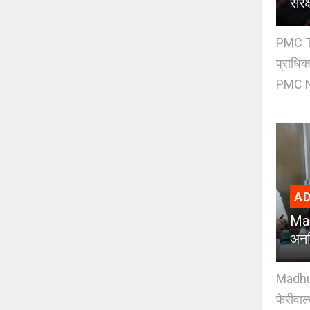
संर
PMC Tre
प्राधि
PMC Ne
AD
Mad
अनध
Madhuri
फेरीवाल