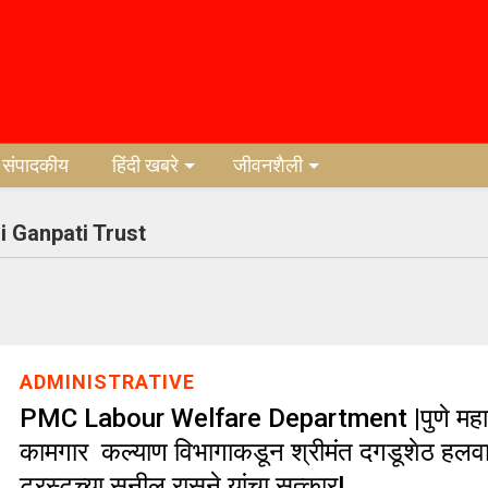
संपादकीय
हिंदी खबरे
जीवनशैली
 Ganpati Trust
ADMINISTRATIVE
PMC Labour Welfare Department |पुणे महापा
कामगार कल्याण विभागाकडून श्रीमंत दगडूशेठ हलव
ट्रस्टच्या सुनील रासने यांचा सत्कार!