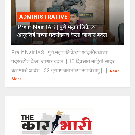
ADMINISTRATIVE
Prajit Nair IAS | पुणे महापालिकेच्या
आकृतिबंधाच्या पदसंख्येत केला जाणार बदल!
Prajit Nair IAS | पुणे महापालिकेच्या आकृतिबंधाच्या
पदसंख्येत केला जाणार बदल! | 10 दिवसांत माहिती सादर
करण्याचे आदेश | 23 ग्रामपंचायतींच्या समावेशामु [...]
Read
More