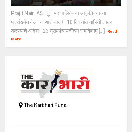
Prajit Nair IAS | पुणे महापालिकेच्या आकृतिबंधाच्या
पदसंख्येत केला जाणार बदल! | 10 दिवसांत माहिती सादर
करण्याचे आदेश | 23 ग्रामपंचायतींच्या समावेशामु [...]
Read
More
The Karbhari Pune