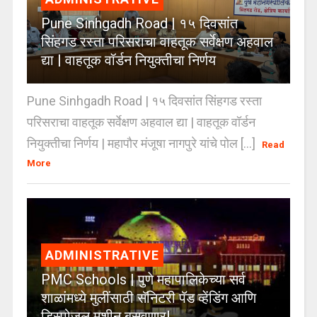
Pune Sinhgadh Road | १५ दिवसांत
सिंहगड रस्ता परिसराचा वाहतूक सर्वेक्षण अहवाल
द्या | वाहतूक वॉर्डन नियुक्तीचा निर्णय
Pune Sinhgadh Road | १५ दिवसांत सिंहगड रस्ता
परिसराचा वाहतूक सर्वेक्षण अहवाल द्या | वाहतूक वॉर्डन
नियुक्तीचा निर्णय | महापौर मंजूषा नागपुरे यांचे पोल [...]
Read
More
ADMINISTRATIVE
PMC Schools | पुणे महापालिकेच्या सर्व
शाळांमध्ये मुलींसाठी सॅनिटरी पॅड व्हेंडिंग आणि
डिस्पोजल मशीन बसवणार!