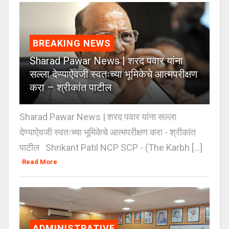
BREAKING NEWS
Sharad Pawar News | शरद पवार यांना
सल्ला देण्याऐवजी स्वतःच्या भूमिकेचे आत्मपरीक्षण
करा – श्रीकांत पाटील
Sharad Pawar News | शरद पवार यांना सल्ला
देण्याऐवजी स्वतःच्या भूमिकेचे आत्मपरीक्षण करा - श्रीकांत
पाटील Shrikant Patil NCP SCP - (The Karbh [...]
Read More
ADMINISTRATIVE