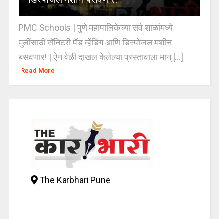
PMC Schools | पुणे महापालिकेच्या सर्व शाळांमध्ये
मुलींसाठी सॅनिटरी पॅड व्हेंडिंग आणि डिस्पोजल मशीन
बसवणार! | ऐन वेळी दाखल केलेल्या प्रस्तावाला मान् [...]
Read More
The Karbhari Pune