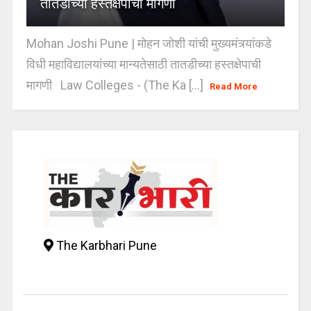
तातडीच्या हस्तक्षेपाची मागणी
Mohan Joshi Pune | मोहन जोशी यांची मुख्यमंत्र्यांकडे
विधी महाविद्यालयांच्या मान्यतेसाठी तातडीच्या हस्तक्षेपाची
मागणी Law Colleges - (The Ka [...]
Read More
The Karbhari Pune