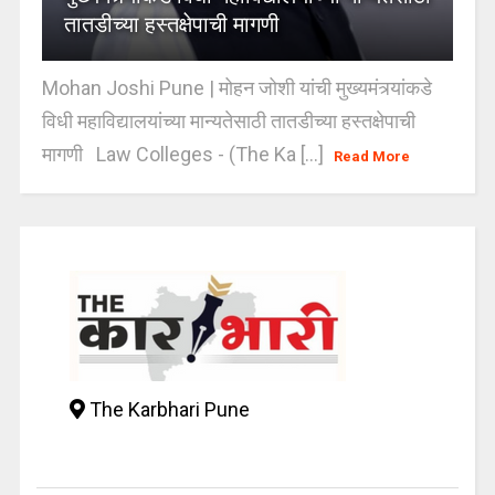
तातडीच्या हस्तक्षेपाची मागणी
Mohan Joshi Pune | मोहन जोशी यांची मुख्यमंत्र्यांकडे
विधी महाविद्यालयांच्या मान्यतेसाठी तातडीच्या हस्तक्षेपाची
मागणी Law Colleges - (The Ka [...]
Read More
The Karbhari Pune