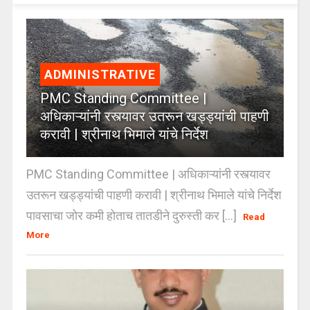
ADMINISTRATIVE
PMC Standing Committee |
अधिकाऱ्यांनी रस्त्यावर उतरून खड्ड्यांची पाहणी
करावी | श्रीनाथ भिमाले यांचे निर्देश
PMC Standing Committee | अधिकाऱ्यांनी रस्त्यावर
उतरून खड्ड्यांची पाहणी करावी | श्रीनाथ भिमाले यांचे निर्देश
पावसाचा जोर कमी होताच तातडीने दुरुस्ती कर [...]
Read
More