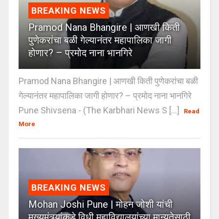
BREAKING NEWS
Pramod Nana Bhangire | आणखी किती
पुणेकरांचा बळी गेल्यानंतर महापालिका जागी
होणार? – प्रमोद नाना भानगिरे
Pramod Nana Bhangire | आणखी किती पुणेकरांचा बळी
गेल्यानंतर महापालिका जागी होणार? – प्रमोद नाना भानगिरे
Pune Shivsena - (The Karbhari News S [...]
Read
More
BREAKING NEWS
Mohan Joshi Pune | मोहन जोशी यांची
मुख्यमंत्र्यांकडे विधी महाविद्यालयांच्या मान्यतेसाठी