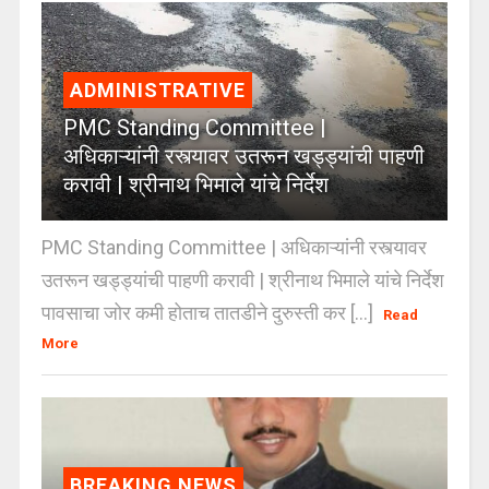
ADMINISTRATIVE
PMC Standing Committee |
अधिकाऱ्यांनी रस्त्यावर उतरून खड्ड्यांची पाहणी
करावी | श्रीनाथ भिमाले यांचे निर्देश
PMC Standing Committee | अधिकाऱ्यांनी रस्त्यावर
उतरून खड्ड्यांची पाहणी करावी | श्रीनाथ भिमाले यांचे निर्देश
पावसाचा जोर कमी होताच तातडीने दुरुस्ती कर [...]
Read
More
BREAKING NEWS