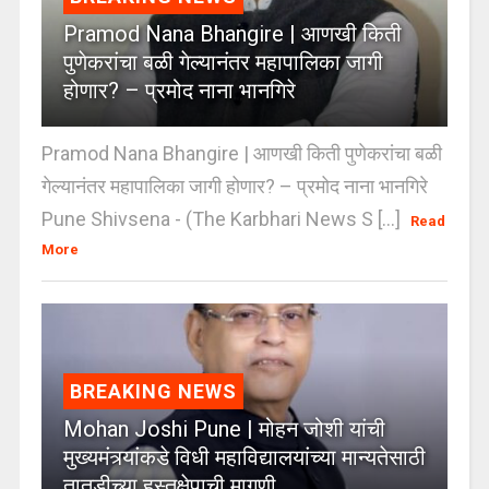
Pramod Nana Bhangire | आणखी किती
पुणेकरांचा बळी गेल्यानंतर महापालिका जागी
होणार? – प्रमोद नाना भानगिरे
Pramod Nana Bhangire | आणखी किती पुणेकरांचा बळी
गेल्यानंतर महापालिका जागी होणार? – प्रमोद नाना भानगिरे
Pune Shivsena - (The Karbhari News S [...]
Read
More
BREAKING NEWS
Mohan Joshi Pune | मोहन जोशी यांची
मुख्यमंत्र्यांकडे विधी महाविद्यालयांच्या मान्यतेसाठी
तातडीच्या हस्तक्षेपाची मागणी