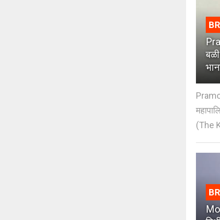
B
Pra
बळी
भान
Pramod
महापाल
(The K
B
Moh