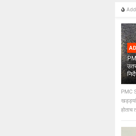
Add 
AD
PMC
उतर
निर्द
PMC St
खड्ड्या
होताच त