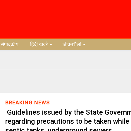
संपादकीय
हिंदी खबरे
जीवनशैली
BREAKING NEWS
Guidelines issued by the State Govern
regarding precautions to be taken while
septic tanks, underground sewers