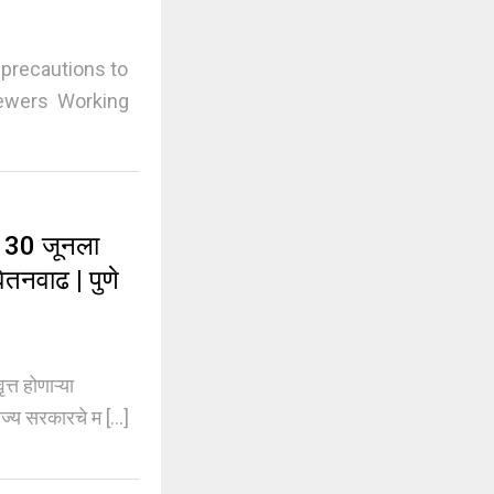
 precautions to
 sewers Working
 30 जूनला
वेतनवाढ | पुणे
त होणाऱ्या
ज्य सरकारचे म [...]