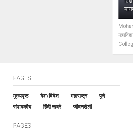
विधी
माग
Mohan J
महाविद्
Colleg
PAGES
मुख्यपृष्ठ
देश/विदेश
महाराष्ट्र
पुणे
संपादकीय
हिंदी खबरे
जीवनशैली
PAGES