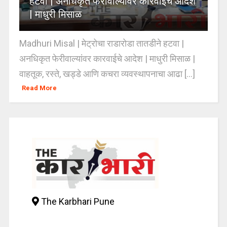
हटवा | अनधिकृत फेरीवाल्यांवर कारवाईचे आदेश
| माधुरी मिसाळ
Madhuri Misal | मेट्रोचा राडारोडा तातडीने हटवा |
अनधिकृत फेरीवाल्यांवर कारवाईचे आदेश | माधुरी मिसाळ |
वाहतूक, रस्ते, खड्डे आणि कचरा व्यवस्थापनाचा आढा [...]
Read More
The Karbhari Pune