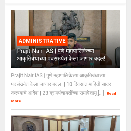
ADMINISTRATIVE
Prajit Nair IAS | पुणे महापालिकेच्या
आकृतिबंधाच्या पदसंख्येत केला जाणार बदल!
Prajit Nair IAS | पुणे महापालिकेच्या आकृतिबंधाच्या
पदसंख्येत केला जाणार बदल! | 10 दिवसांत माहिती सादर
करण्याचे आदेश | 23 ग्रामपंचायतींच्या समावेशामु [...]
Read
More