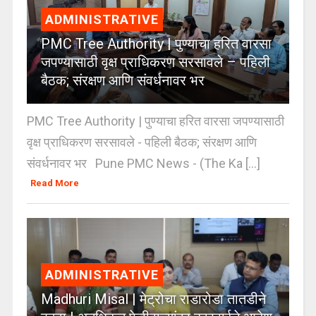
ADMINISTRATIVE
PMC Tree Authority | पुण्याचा हरित वारसा
जपण्यासाठी वृक्ष प्राधिकरण सरसावले – पहिली
बैठक; संरक्षण आणि संवर्धनावर भर
PMC Tree Authority | पुण्याचा हरित वारसा जपण्यासाठी
वृक्ष प्राधिकरण सरसावले - पहिली बैठक; संरक्षण आणि
संवर्धनावर भर Pune PMC News - (The Ka [...]
Read More
ADMINISTRATIVE
Madhuri Misal | मेट्रोचा राडारोडा तातडीने