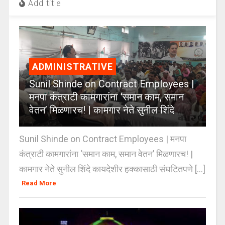
Add title
ADMINISTRATIVE
Sunil Shinde on Contract Employees |
मनपा कंत्राटी कामगारांना ‘समान काम, समान
वेतन’ मिळणारच! | कामगार नेते सुनील शिंदे
Sunil Shinde on Contract Employees | मनपा
कंत्राटी कामगारांना ‘समान काम, समान वेतन’ मिळणारच! |
कामगार नेते सुनील शिंदे कायदेशीर हक्कासाठी संघटितपणे [...]
Read More