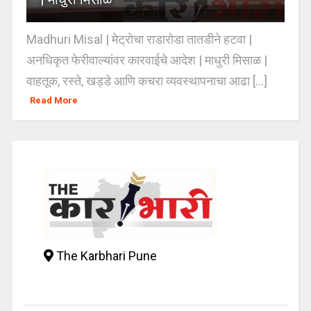
Madhuri Misal | मेट्रोचा राडारोडा तातडीने हटवा |
अनधिकृत फेरीवाल्यांवर कारवाईचे आदेश | माधुरी मिसाळ |
वाहतूक, रस्ते, खड्डे आणि कचरा व्यवस्थापनाचा आढा [...]
Read More
The Karbhari Pune