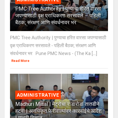
PMC Tree Authority | पुण्याचा हरित वारसा
जपण्यासाठी वृक्ष प्राधिकरण सरसावले – पहिली
बैठक; संरक्षण आणि संवर्धनावर भर
PMC Tree Authority | पुण्याचा हरित वारसा जपण्यासाठी
वृक्ष प्राधिकरण सरसावले - पहिली बैठक; संरक्षण आणि
संवर्धनावर भर Pune PMC News - (The Ka [...]
Read More
ADMINISTRATIVE
Madhuri Misal | मेट्रोचा राडारोडा तातडीने
हटवा | अनधिकृत फेरीवाल्यांवर कारवाईचे आदेश
| माधुरी मिसाळ