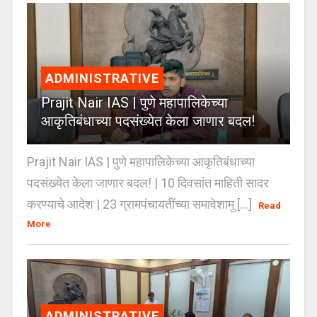
ADMINISTRATIVE
Prajit Nair IAS | पुणे महापालिकेच्या
आकृतिबंधाच्या पदसंख्येत केला जाणार बदल!
Prajit Nair IAS | पुणे महापालिकेच्या आकृतिबंधाच्या
पदसंख्येत केला जाणार बदल! | 10 दिवसांत माहिती सादर
करण्याचे आदेश | 23 ग्रामपंचायतींच्या समावेशामु [...]
Read
More
ADMINISTRATIVE