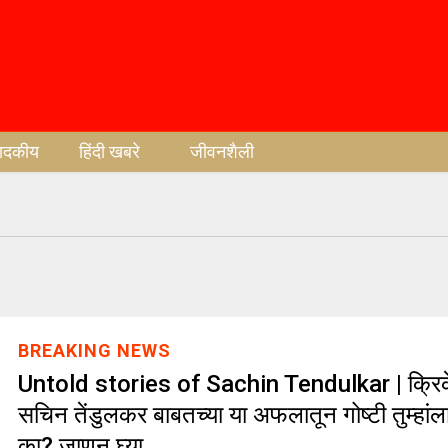
पादकीय
हिंदी खबरे
जीवनशैली
BREAKING NEWS
Untold stories of Sachin Tendulkar | क्रिक
सचिन तेंडुलकर बाबतच्या या अफलातून गोष्टी तुम्हां
का? जाणून घ्या