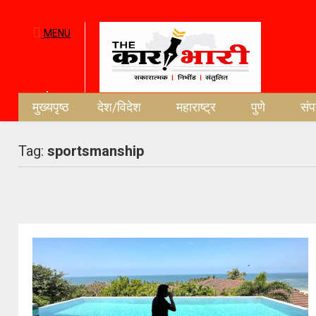
MENU
मुख्यपृष्ठ
देश/विदेश
महाराष्ट्र
पुणे
सं
Tag:
sportsmanship