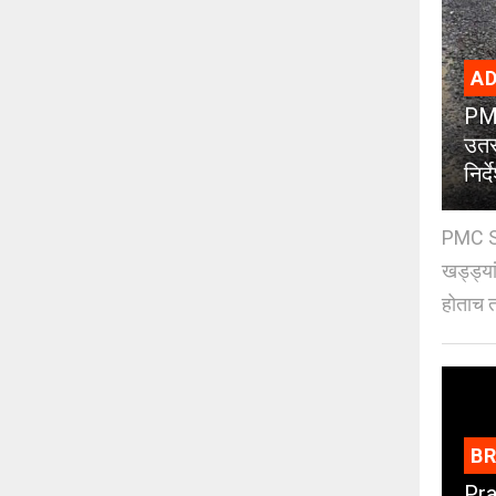
AD
PMC
उतर
निर्द
PMC St
खड्ड्या
होताच त
B
Pra