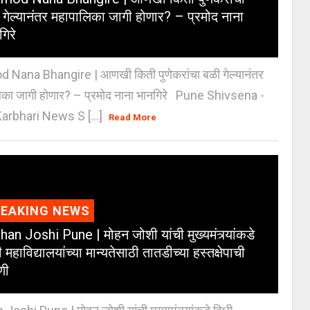
 गेल्यानंतर महापालिका जागी होणार? – प्रमोद नाना
गिरे
 Nana Bhangire | आणखी किती पुणेकरांचा बळी गेल्यानंतर
िका जागी होणार? – प्रमोद नाना भानगिरे Pune Shivsena -
arbhari News S [...]
Read More
REAKING NEWS
an Joshi Pune | मोहन जोशी यांची मुख्यमंत्र्यांकडे
 महाविद्यालयांच्या मान्यतेसाठी तातडीच्या हस्तक्षेपाची
णी