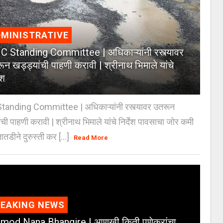
MINISTRATIVE
 Standing Committee | अधिकाऱ्यांनी रस्त्यावर
ून खड्ड्यांची पाहणी करावी | श्रीनाथ भिमाले यांचे
ेश
anding Committee | अधिकाऱ्यांनी रस्त्यावर उतरून
ंची पाहणी करावी | श्रीनाथ भिमाले यांचे निर्देश पावसाचा जोर कमी
ातडीने दुरुस्ती कर [...]
Read More
REAKING NEWS
mod Nana Bhangire | आणखी किती पुणेकरांचा