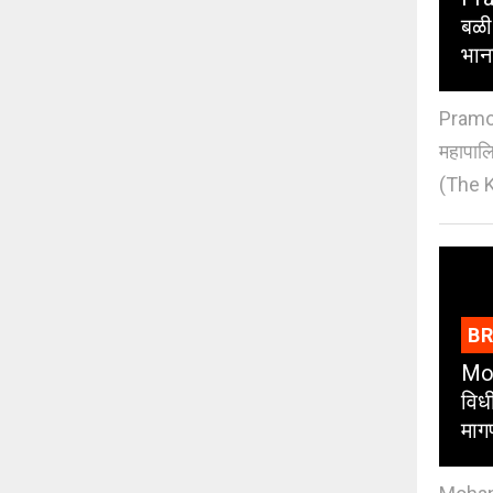
बळी
भान
Pramod
महापाल
(The K
B
Moh
विधी
माग