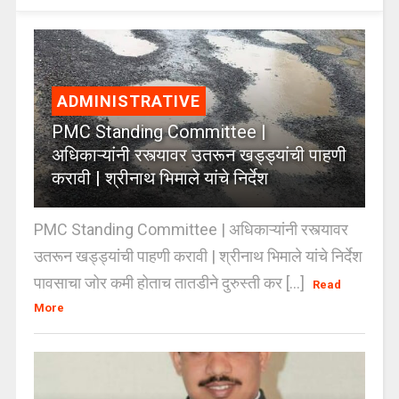
ADMINISTRATIVE
PMC Standing Committee |
अधिकाऱ्यांनी रस्त्यावर उतरून खड्ड्यांची पाहणी
करावी | श्रीनाथ भिमाले यांचे निर्देश
PMC Standing Committee | अधिकाऱ्यांनी रस्त्यावर
उतरून खड्ड्यांची पाहणी करावी | श्रीनाथ भिमाले यांचे निर्देश
पावसाचा जोर कमी होताच तातडीने दुरुस्ती कर [...]
Read
More