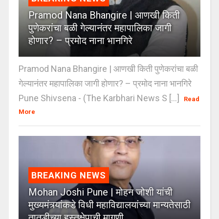
Pramod Nana Bhangire | आणखी किती
पुणेकरांचा बळी गेल्यानंतर महापालिका जागी
होणार? – प्रमोद नाना भानगिरे
Pramod Nana Bhangire | आणखी किती पुणेकरांचा बळी
गेल्यानंतर महापालिका जागी होणार? – प्रमोद नाना भानगिरे
Pune Shivsena - (The Karbhari News S [...]
Read
More
BREAKING NEWS
Mohan Joshi Pune | मोहन जोशी यांची
मुख्यमंत्र्यांकडे विधी महाविद्यालयांच्या मान्यतेसाठी
तातडीच्या हस्तक्षेपाची मागणी