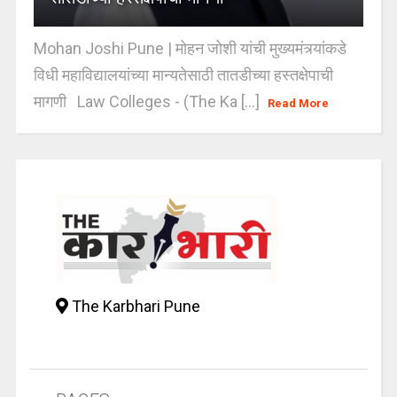
Mohan Joshi Pune | मोहन जोशी यांची मुख्यमंत्र्यांकडे
विधी महाविद्यालयांच्या मान्यतेसाठी तातडीच्या हस्तक्षेपाची
मागणी Law Colleges - (The Ka [...]
Read More
The Karbhari Pune