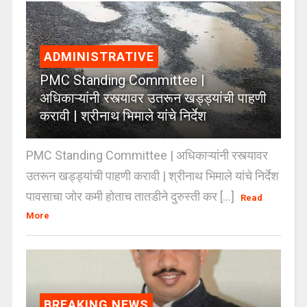
ADMINISTRATIVE
PMC Standing Committee |
अधिकाऱ्यांनी रस्त्यावर उतरून खड्ड्यांची पाहणी
करावी | श्रीनाथ भिमाले यांचे निर्देश
PMC Standing Committee | अधिकाऱ्यांनी रस्त्यावर
उतरून खड्ड्यांची पाहणी करावी | श्रीनाथ भिमाले यांचे निर्देश
पावसाचा जोर कमी होताच तातडीने दुरुस्ती कर [...]
Read
More
BREAKING NEWS