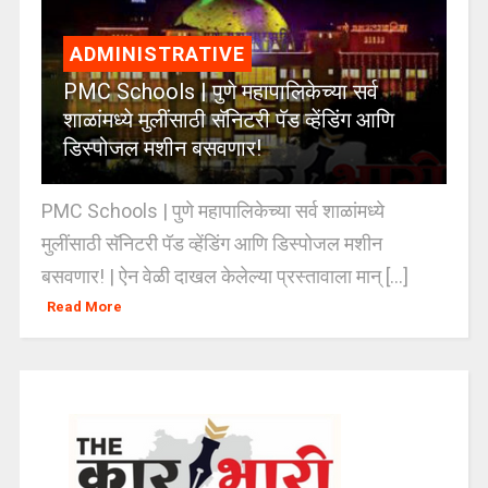
ADMINISTRATIVE
PMC Schools | पुणे महापालिकेच्या सर्व
शाळांमध्ये मुलींसाठी सॅनिटरी पॅड व्हेंडिंग आणि
डिस्पोजल मशीन बसवणार!
PMC Schools | पुणे महापालिकेच्या सर्व शाळांमध्ये
मुलींसाठी सॅनिटरी पॅड व्हेंडिंग आणि डिस्पोजल मशीन
बसवणार! | ऐन वेळी दाखल केलेल्या प्रस्तावाला मान् [...]
Read More