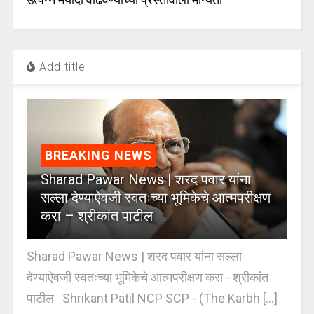
Add title
BREAKING NEWS
Sharad Pawar News | शरद पवार यांना
सल्ला देण्याऐवजी स्वतःच्या भूमिकेचे आत्मपरीक्षण
करा – श्रीकांत पाटील
Sharad Pawar News | शरद पवार यांना सल्ला
देण्याऐवजी स्वतःच्या भूमिकेचे आत्मपरीक्षण करा - श्रीकांत
पाटील Shrikant Patil NCP SCP - (The Karbh [...]