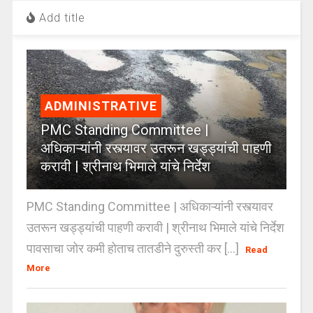
Add title
ADMINISTRATIVE
PMC Standing Committee |
अधिकाऱ्यांनी रस्त्यावर उतरून खड्ड्यांची पाहणी
करावी | श्रीनाथ भिमाले यांचे निर्देश
PMC Standing Committee | अधिकाऱ्यांनी रस्त्यावर
उतरून खड्ड्यांची पाहणी करावी | श्रीनाथ भिमाले यांचे निर्देश
पावसाचा जोर कमी होताच तातडीने दुरुस्ती कर [...]
Read
More