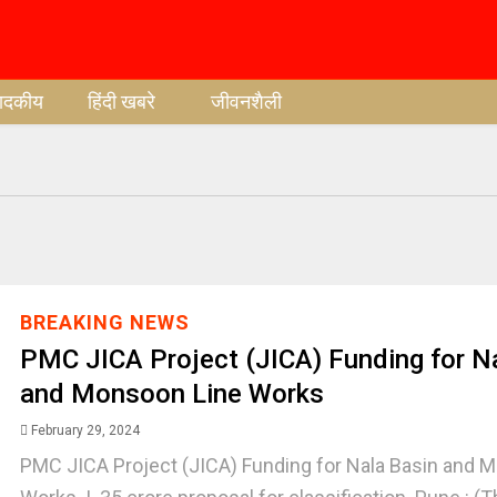
पादकीय
हिंदी खबरे
जीवनशैली
BREAKING NEWS
PMC JICA Project (JICA) Funding for N
and Monsoon Line Works
February 29, 2024
PMC JICA Project (JICA) Funding for Nala Basin and 