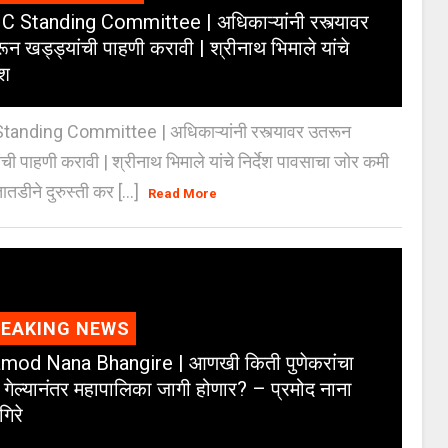
 Standing Committee | अधिकाऱ्यांनी रस्त्यावर
ून खड्ड्यांची पाहणी करावी | श्रीनाथ भिमाले यांचे
ेश
anding Committee | अधिकाऱ्यांनी रस्त्यावर उतरून
ंची पाहणी करावी | श्रीनाथ भिमाले यांचे निर्देश पावसाचा जोर कमी
ातडीने दुरुस्ती कर [...]
Read More
REAKING NEWS
mod Nana Bhangire | आणखी किती पुणेकरांचा
 गेल्यानंतर महापालिका जागी होणार? – प्रमोद नाना
गिरे