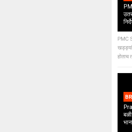
PMC
उतर
निर्द
PMC St
खड्ड्या
होताच त
B
Pra
बळी
भान