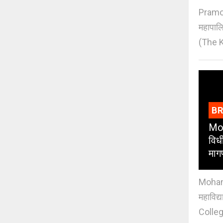
Pramod
महापाल
(The K
B
Moh
विधी
माग
Mohan J
महाविद्
Colleg