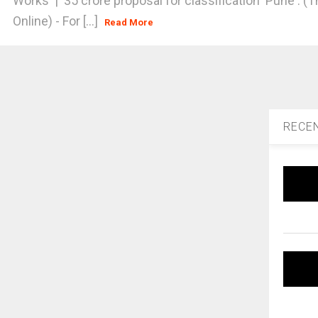
Works | 35 crore proposal for classification Pune : (T
Online) - For [...]
Read More
RECE