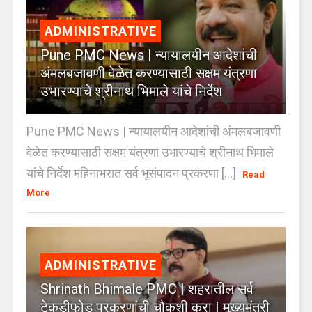
ADMINISTRATIVE
Pune PMC News | न्यायालयीन आदेशांची
अंमलबजावणी वेळेत करण्यासाठी सक्षम यंत्रणा
उभारण्याचे श्रीनाथ भिमाले यांचे निर्देश
Pune PMC News | न्यायालयीन आदेशांची अंमलबजावणी
वेळेत करण्यासाठी सक्षम यंत्रणा उभारण्याचे श्रीनाथ भिमाले
यांचे निर्देश महिनाभरात सर्व भूसंपादन प्रकरणा [...]
Read
More
ADMINISTRATIVE
Shrinath Bhimale PMC | शहरातील सर्व
टेकडीफोड प्रकरणांची चौकशी करा | मुख्यमंत्री