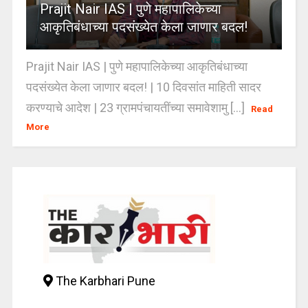
Prajit Nair IAS | पुणे महापालिकेच्या
आकृतिबंधाच्या पदसंख्येत केला जाणार बदल!
Prajit Nair IAS | पुणे महापालिकेच्या आकृतिबंधाच्या
पदसंख्येत केला जाणार बदल! | 10 दिवसांत माहिती सादर
करण्याचे आदेश | 23 ग्रामपंचायतींच्या समावेशामु [...]
Read
More
The Karbhari Pune