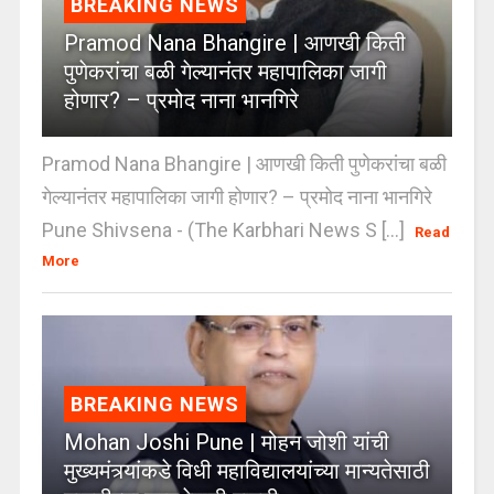
BREAKING NEWS
Pramod Nana Bhangire | आणखी किती
पुणेकरांचा बळी गेल्यानंतर महापालिका जागी
होणार? – प्रमोद नाना भानगिरे
Pramod Nana Bhangire | आणखी किती पुणेकरांचा बळी
गेल्यानंतर महापालिका जागी होणार? – प्रमोद नाना भानगिरे
Pune Shivsena - (The Karbhari News S [...]
Read
More
BREAKING NEWS
Mohan Joshi Pune | मोहन जोशी यांची
मुख्यमंत्र्यांकडे विधी महाविद्यालयांच्या मान्यतेसाठी