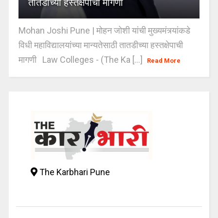
तातडीच्या हस्तक्षेपाची मागणी
Mohan Joshi Pune | मोहन जोशी यांची मुख्यमंत्र्यांकडे
विधी महाविद्यालयांच्या मान्यतेसाठी तातडीच्या हस्तक्षेपाची
मागणी Law Colleges - (The Ka [...]
Read More
The Karbhari Pune