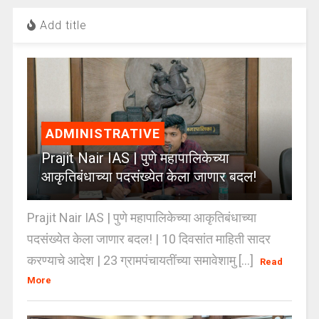
Add title
ADMINISTRATIVE
Prajit Nair IAS | पुणे महापालिकेच्या
आकृतिबंधाच्या पदसंख्येत केला जाणार बदल!
Prajit Nair IAS | पुणे महापालिकेच्या आकृतिबंधाच्या
पदसंख्येत केला जाणार बदल! | 10 दिवसांत माहिती सादर
करण्याचे आदेश | 23 ग्रामपंचायतींच्या समावेशामु [...]
Read
More