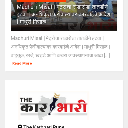
Madhuri Misal | मेट्रोचा राडारोडा तातडीने
हटवा | अनधिकृत फेरीवाल्यांवर कारवाईचे आदेश
| माधुरी मिसाळ
Madhuri Misal | मेट्रोचा राडारोडा तातडीने हटवा |
अनधिकृत फेरीवाल्यांवर कारवाईचे आदेश | माधुरी मिसाळ |
वाहतूक, रस्ते, खड्डे आणि कचरा व्यवस्थापनाचा आढा [...]
Read More
The Karbhari Pune