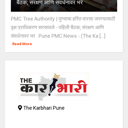
बैठक; संरक्षण आणि संवर्धनावर भर
PMC Tree Authority | पुण्याचा हरित वारसा जपण्यासाठी
वृक्ष प्राधिकरण सरसावले - पहिली बैठक; संरक्षण आणि
संवर्धनावर भर Pune PMC News - (The Ka [...]
Read More
The Karbhari Pune