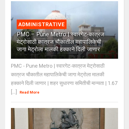
ADMINISTRATIVE
PMC – Pune Metro | स्वारगेट-कात्रज
मेट्रोसाठी कात्रज चौकातील महापालिकेची
जागा मेट्रोला मालकी हक्काने दिली जाणार
PMC - Pune Metro | स्वारगेट-कात्रज मेट्रोसाठी
कात्रज चौकातील महापालिकेची जागा मेट्रोला मालकी
हक्काने दिली जाणार | शहर सुधारणा समितीची मान्यता | 1.67
[...]
Read More