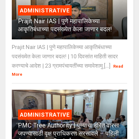
ADMINISTRATIVE
Prajit Nair IAS | पुणे महापालिकेच्या
आकृतिबंधाच्या पदसंख्येत केला जाणार बदल!
Prajit Nair IAS | पुणे महापालिकेच्या आकृतिबंधाच्या
पदसंख्येत केला जाणार बदल! | 10 दिवसांत माहिती सादर
करण्याचे आदेश | 23 ग्रामपंचायतींच्या समावेशामु [...]
Read
More
ADMINISTRATIVE
PMC Tree Authority | पुण्याचा हरित वारसा
जपण्यासाठी वृक्ष प्राधिकरण सरसावले – पहिली