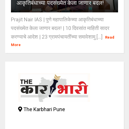
आकृतिबंधाच्या पदसंख्येत केला जाणार बदल!
Prajit Nair IAS | पुणे महापालिकेच्या आकृतिबंधाच्या
पदसंख्येत केला जाणार बदल! | 10 दिवसांत माहिती सादर
करण्याचे आदेश | 23 ग्रामपंचायतींच्या समावेशामु [...]
Read
More
The Karbhari Pune