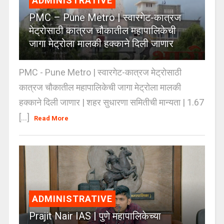
ADMINISTRATIVE
PMC – Pune Metro | स्वारगेट-कात्रज
मेट्रोसाठी कात्रज चौकातील महापालिकेची
जागा मेट्रोला मालकी हक्काने दिली जाणार
PMC - Pune Metro | स्वारगेट-कात्रज मेट्रोसाठी
कात्रज चौकातील महापालिकेची जागा मेट्रोला मालकी
हक्काने दिली जाणार | शहर सुधारणा समितीची मान्यता | 1.67
[...]
Read More
ADMINISTRATIVE
Prajit Nair IAS | पुणे महापालिकेच्या