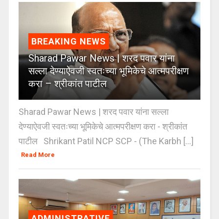
BREAKING NEWS
Sharad Pawar News | शरद पवार यांना
सल्ला देण्याऐवजी स्वतःच्या भूमिकेचे आत्मपरीक्षण
करा – श्रीकांत पाटील
Sharad Pawar News | शरद पवार यांना सल्ला
देण्याऐवजी स्वतःच्या भूमिकेचे आत्मपरीक्षण करा - श्रीकांत
पाटील Shrikant Patil NCP SCP - (The Karbh [...]
Read More
ADMINISTRATIVE