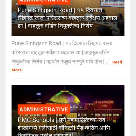
Pune Sinhgadh Road | १५ दिवसांत
सिंहगड रस्ता परिसराचा वाहतूक सर्वेक्षण अहवाल
द्या | वाहतूक वॉर्डन नियुक्तीचा निर्णय
Pune Sinhgadh Road | १५ दिवसांत सिंहगड रस्ता
परिसराचा वाहतूक सर्वेक्षण अहवाल द्या | वाहतूक वॉर्डन
नियुक्तीचा निर्णय | महापौर मंजूषा नागपुरे यांचे पोल [...]
Read
More
ADMINISTRATIVE
PMC Schools | पुणे महापालिकेच्या सर्व
शाळांमध्ये मुलींसाठी सॅनिटरी पॅड व्हेंडिंग आणि
डिस्पोजल मशीन बसवणार!