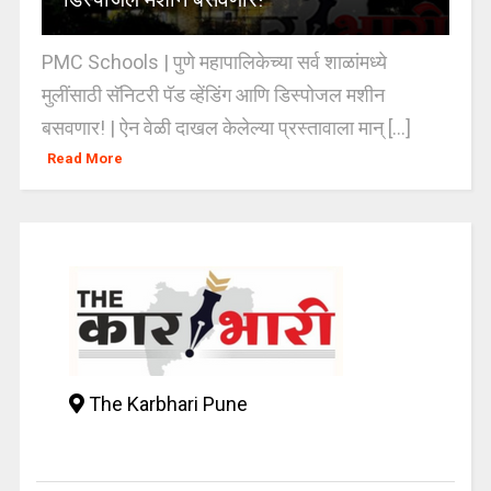
PMC Schools | पुणे महापालिकेच्या सर्व शाळांमध्ये
मुलींसाठी सॅनिटरी पॅड व्हेंडिंग आणि डिस्पोजल मशीन
बसवणार! | ऐन वेळी दाखल केलेल्या प्रस्तावाला मान् [...]
Read More
The Karbhari Pune