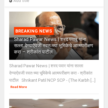
Add title
BREAKING NEWS
Sharad Pawar News | शरद पवार यांना
सल्ला देण्याऐवजी स्वतःच्या भूमिकेचे आत्मपरीक्षण
करा – श्रीकांत पाटील
Sharad Pawar News | शरद पवार यांना सल्ला
देण्याऐवजी स्वतःच्या भूमिकेचे आत्मपरीक्षण करा - श्रीकांत
पाटील Shrikant Patil NCP SCP - (The Karbh [...]
Read More