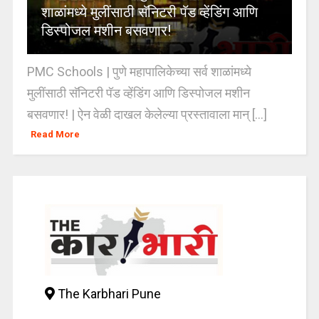
शाळांमध्ये मुलींसाठी सॅनिटरी पॅड व्हेंडिंग आणि
डिस्पोजल मशीन बसवणार!
PMC Schools | पुणे महापालिकेच्या सर्व शाळांमध्ये
मुलींसाठी सॅनिटरी पॅड व्हेंडिंग आणि डिस्पोजल मशीन
बसवणार! | ऐन वेळी दाखल केलेल्या प्रस्तावाला मान् [...]
Read More
The Karbhari Pune