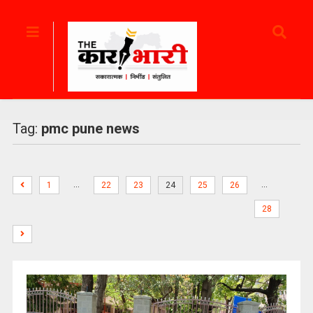
Tag:
pmc pune news
…
…
1
22
23
24
25
26
28