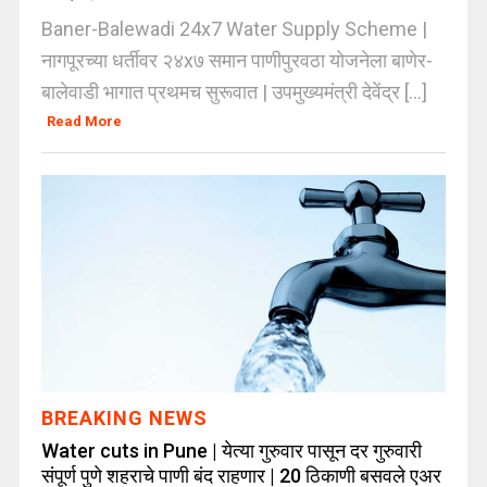
Baner-Balewadi 24x7 Water Supply Scheme |
नागपूरच्या धर्तीवर २४x७ समान पाणीपुरवठा योजनेला बाणेर-
बालेवाडी भागात प्रथमच सुरूवात | उपमुख्यमंत्री देवेंद्र [...]
Read More
BREAKING NEWS
Water cuts in Pune | येत्या गुरुवार पासून दर गुरुवारी
संपूर्ण पुणे शहराचे पाणी बंद राहणार | 20 ठिकाणी बसवले एअर