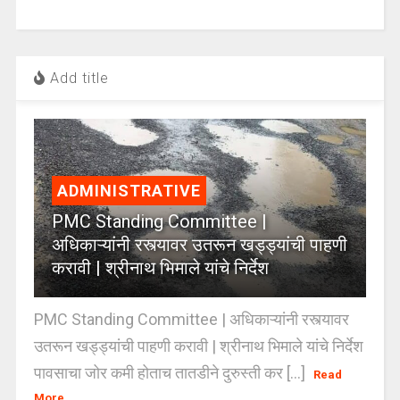
Add title
ADMINISTRATIVE
PMC Standing Committee |
अधिकाऱ्यांनी रस्त्यावर उतरून खड्ड्यांची पाहणी
करावी | श्रीनाथ भिमाले यांचे निर्देश
PMC Standing Committee | अधिकाऱ्यांनी रस्त्यावर
उतरून खड्ड्यांची पाहणी करावी | श्रीनाथ भिमाले यांचे निर्देश
पावसाचा जोर कमी होताच तातडीने दुरुस्ती कर [...]
Read
More