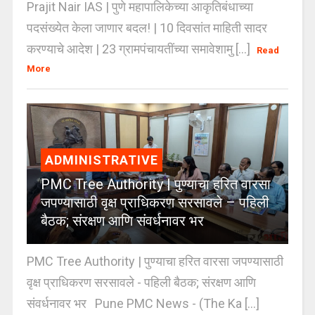
Prajit Nair IAS | पुणे महापालिकेच्या आकृतिबंधाच्या
पदसंख्येत केला जाणार बदल! | 10 दिवसांत माहिती सादर
करण्याचे आदेश | 23 ग्रामपंचायतींच्या समावेशामु [...]
Read
More
ADMINISTRATIVE
PMC Tree Authority | पुण्याचा हरित वारसा
जपण्यासाठी वृक्ष प्राधिकरण सरसावले – पहिली
बैठक; संरक्षण आणि संवर्धनावर भर
PMC Tree Authority | पुण्याचा हरित वारसा जपण्यासाठी
वृक्ष प्राधिकरण सरसावले - पहिली बैठक; संरक्षण आणि
संवर्धनावर भर Pune PMC News - (The Ka [...]