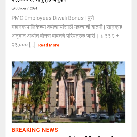
October 7, 2024
PMC Employees Diwali Bonus | पुणे
महानगरपालिकेच्या कर्मचाऱ्यांसाठी महत्वाची बातमी | सानुग्रह
अनुदान अर्थात बोनस बाबतचे परिपत्रक जारी | ८.३३% +
२३,००० [...]
Read More
BREAKING NEWS