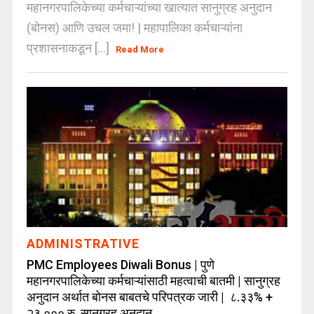
महानगरपालिकेच्या कर्मचाऱ्यांच्या खात्यात सानुग्रह अनुदान
(बोनस) आणि उचल जमा! | महापालिका कर्मचाऱ्यांना
प्रशासनाकडून [...]
Read More
ADMINISTRATIVE
PMC Employees Diwali Bonus | पुणे
महानगरपालिकेच्या कर्मचाऱ्यांसाठी महत्वाची बातमी | सानुग्रह
अनुदान अर्थात बोनस बाबतचे परिपत्रक जारी | ८.३३% +
२३,००० रु. सानुग्रह अनुदान