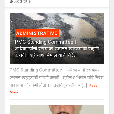
Add title
ADMINISTRATIVE
PMC Standing Committee |
अधिकाऱ्यांनी रस्त्यावर उतरून खड्ड्यांची पाहणी
करावी | श्रीनाथ भिमाले यांचे निर्देश
PMC Standing Committee | अधिकाऱ्यांनी रस्त्यावर
उतरून खड्ड्यांची पाहणी करावी | श्रीनाथ भिमाले यांचे निर्देश
पावसाचा जोर कमी होताच तातडीने दुरुस्ती कर [...]
Read
More