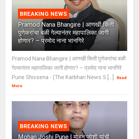
BREAKING NEWS
Pramod Nana Bhangire | आणखी किती
पुणेकरांचा बळी गेल्यानंतर महापालिका जागी
होणार? – प्रमोद नाना भानगिरे
Pramod Nana Bhangire | आणखी किती पुणेकरांचा बळी
गेल्यानंतर महापालिका जागी होणार? – प्रमोद नाना भानगिरे
Pune Shivsena - (The Karbhari News S [...]
Read
More
BREAKING NEWS
Mohan Joshi Pune | मोहन जोशी यांची