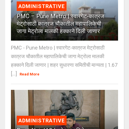
ADMINISTRATIVE
PMC – Pune Metro | स्वारगेट-कात्रज
मेट्रोसाठी कात्रज चौकातील महापालिकेची
जागा मेट्रोला मालकी हक्काने दिली जाणार
PMC - Pune Metro | स्वारगेट-कात्रज मेट्रोसाठी
कात्रज चौकातील महापालिकेची जागा मेट्रोला मालकी
हक्काने दिली जाणार | शहर सुधारणा समितीची मान्यता | 1.67
[...]
Read More
ADMINISTRATIVE