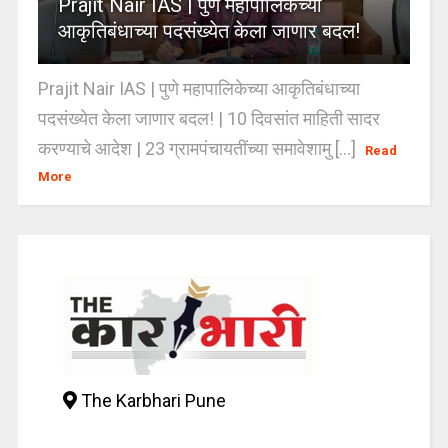
Prajit Nair IAS | पुणे महापालिकेच्या
आकृतिबंधाच्या पदसंख्येत केला जाणार बदल!
Prajit Nair IAS | पुणे महापालिकेच्या आकृतिबंधाच्या
पदसंख्येत केला जाणार बदल! | 10 दिवसांत माहिती सादर
करण्याचे आदेश | 23 ग्रामपंचायतींच्या समावेशामु [...]
Read
More
The Karbhari Pune