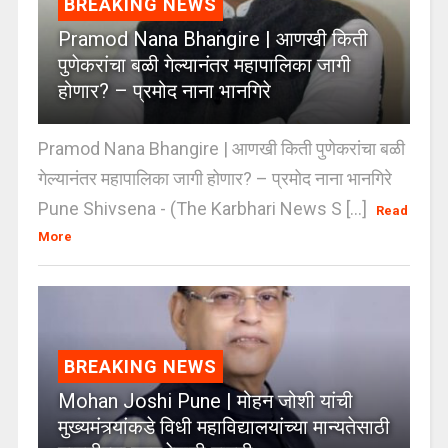
BREAKING NEWS
Pramod Nana Bhangire | आणखी किती
पुणेकरांचा बळी गेल्यानंतर महापालिका जागी
होणार? – प्रमोद नाना भानगिरे
Pramod Nana Bhangire | आणखी किती पुणेकरांचा बळी
गेल्यानंतर महापालिका जागी होणार? – प्रमोद नाना भानगिरे
Pune Shivsena - (The Karbhari News S [...]
Read
More
BREAKING NEWS
Mohan Joshi Pune | मोहन जोशी यांची
मुख्यमंत्र्यांकडे विधी महाविद्यालयांच्या मान्यतेसाठी