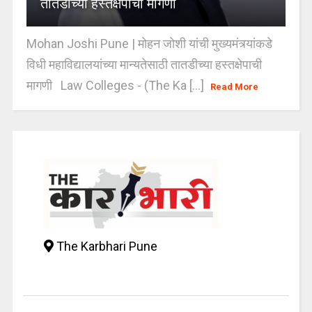
तातडीच्या हस्तक्षेपाची मागणी
Mohan Joshi Pune | मोहन जोशी यांची मुख्यमंत्र्यांकडे
विधी महाविद्यालयांच्या मान्यतेसाठी तातडीच्या हस्तक्षेपाची
मागणी Law Colleges - (The Ka [...]
Read More
The Karbhari Pune