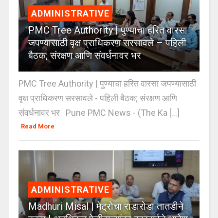
ADMINISTRATIVE
PMC Tree Authority | पुण्याचा हरित वारसा
जपण्यासाठी वृक्ष प्राधिकरण सरसावले – पहिली
बैठक; संरक्षण आणि संवर्धनावर भर
PMC Tree Authority | पुण्याचा हरित वारसा जपण्यासाठी
वृक्ष प्राधिकरण सरसावले - पहिली बैठक; संरक्षण आणि
संवर्धनावर भर Pune PMC News - (The Ka [...]
Read More
ADMINISTRATIVE
Madhuri Misal | मेट्रोचा राडारोडा तातडीने