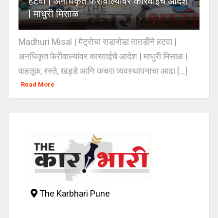
हटवा | अनधिकृत फेरीवाल्यांवर कारवाईचे आदेश
| माधुरी मिसाळ
Madhuri Misal | मेट्रोचा राडारोडा तातडीने हटवा |
अनधिकृत फेरीवाल्यांवर कारवाईचे आदेश | माधुरी मिसाळ |
वाहतूक, रस्ते, खड्डे आणि कचरा व्यवस्थापनाचा आढा [...]
Read More
The Karbhari Pune