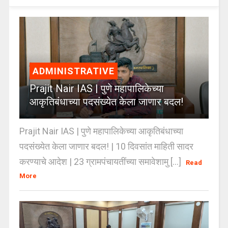
ADMINISTRATIVE
Prajit Nair IAS | पुणे महापालिकेच्या
आकृतिबंधाच्या पदसंख्येत केला जाणार बदल!
Prajit Nair IAS | पुणे महापालिकेच्या आकृतिबंधाच्या
पदसंख्येत केला जाणार बदल! | 10 दिवसांत माहिती सादर
करण्याचे आदेश | 23 ग्रामपंचायतींच्या समावेशामु [...]
Read
More