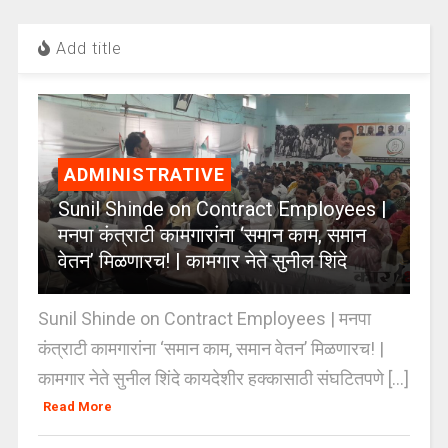
Add title
ADMINISTRATIVE
Sunil Shinde on Contract Employees |
मनपा कंत्राटी कामगारांना ‘समान काम, समान
वेतन’ मिळणारच! | कामगार नेते सुनील शिंदे
Sunil Shinde on Contract Employees | मनपा
कंत्राटी कामगारांना ‘समान काम, समान वेतन’ मिळणारच! |
कामगार नेते सुनील शिंदे कायदेशीर हक्कासाठी संघटितपणे [...]
Read More