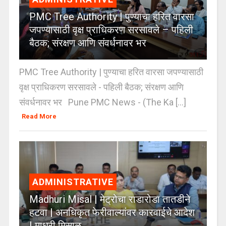
PMC Tree Authority | पुण्याचा हरित वारसा
जपण्यासाठी वृक्ष प्राधिकरण सरसावले – पहिली
बैठक; संरक्षण आणि संवर्धनावर भर
PMC Tree Authority | पुण्याचा हरित वारसा जपण्यासाठी
वृक्ष प्राधिकरण सरसावले - पहिली बैठक; संरक्षण आणि
संवर्धनावर भर Pune PMC News - (The Ka [...]
Read More
ADMINISTRATIVE
Madhuri Misal | मेट्रोचा राडारोडा तातडीने
हटवा | अनधिकृत फेरीवाल्यांवर कारवाईचे आदेश
| माधुरी मिसाळ