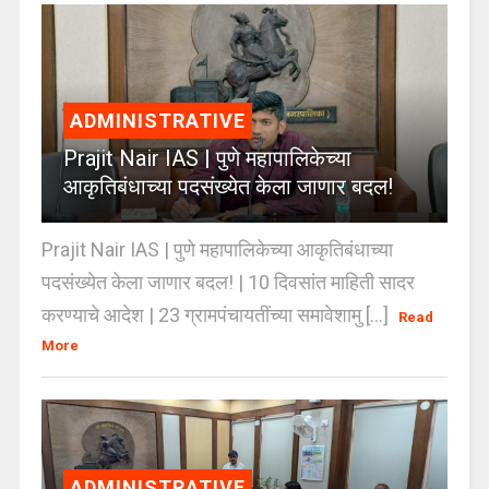
ADMINISTRATIVE
Prajit Nair IAS | पुणे महापालिकेच्या
आकृतिबंधाच्या पदसंख्येत केला जाणार बदल!
Prajit Nair IAS | पुणे महापालिकेच्या आकृतिबंधाच्या
पदसंख्येत केला जाणार बदल! | 10 दिवसांत माहिती सादर
करण्याचे आदेश | 23 ग्रामपंचायतींच्या समावेशामु [...]
Read
More
ADMINISTRATIVE