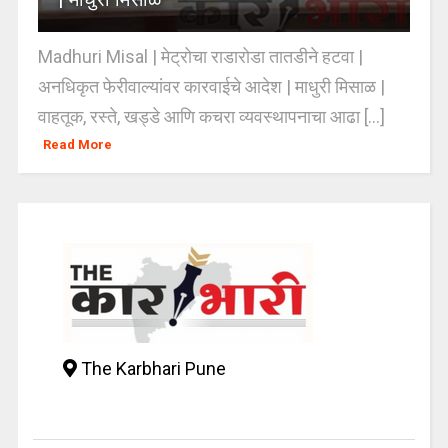
Madhuri Misal | मेट्रोचा राडारोडा तातडीने हटवा |
अनधिकृत फेरीवाल्यांवर कारवाईचे आदेश | माधुरी मिसाळ |
वाहतूक, रस्ते, खड्डे आणि कचरा व्यवस्थापनाचा आढा [...]
Read More
The Karbhari Pune