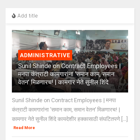
Add title
ADMINISTRATIVE
Sunil Shinde on Contract Employees |
मनपा कंत्राटी कामगारांना ‘समान काम, समान
वेतन’ मिळणारच! | कामगार नेते सुनील शिंदे
Sunil Shinde on Contract Employees | मनपा
कंत्राटी कामगारांना ‘समान काम, समान वेतन’ मिळणारच! |
कामगार नेते सुनील शिंदे कायदेशीर हक्कासाठी संघटितपणे [...]
Read More