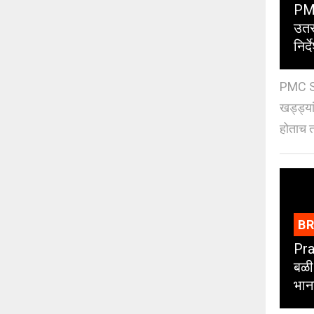
PMC
उतर
निर्द
PMC St
खड्ड्या
होताच त
B
Pra
बळी
भान