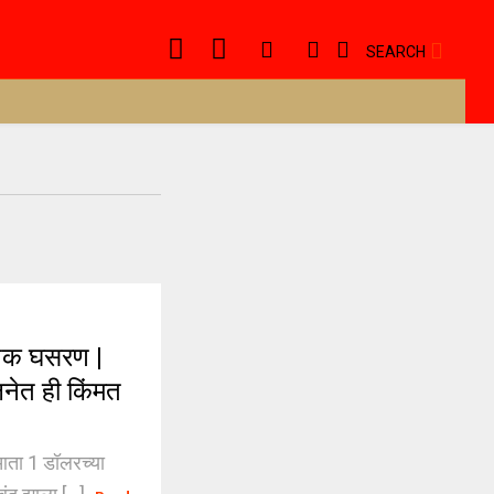
SEARCH
नक घसरण |
नेत ही किंमत
आता 1 डॉलरच्या