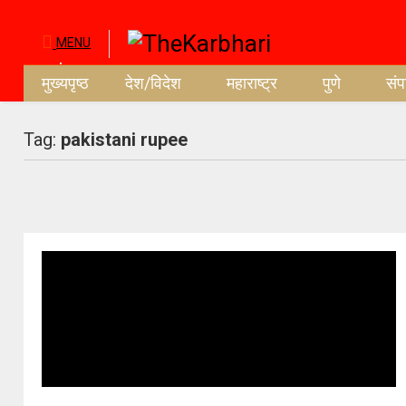
MENU
मुख्यपृष्ठ
देश/विदेश
महाराष्ट्र
पुणे
सं
Tag:
pakistani rupee