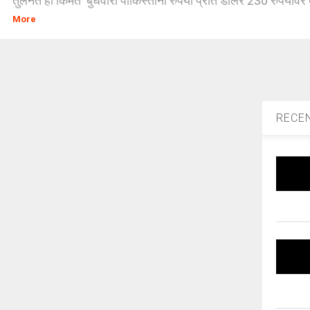
तुलनेत ही किंमत बुधवारी पाकिस्तानी रुपया प्रति डॉलर 230 रुपयांवर ब
More
RECE