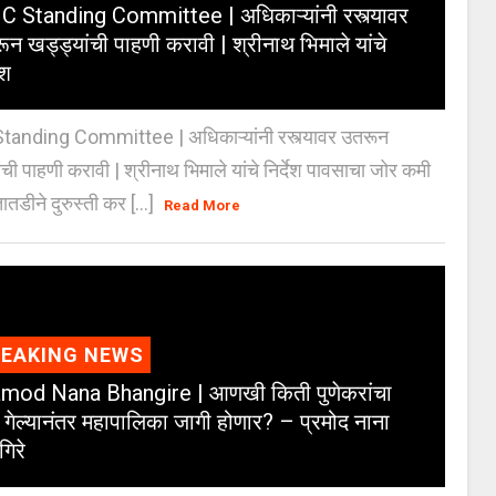
 Standing Committee | अधिकाऱ्यांनी रस्त्यावर
ून खड्ड्यांची पाहणी करावी | श्रीनाथ भिमाले यांचे
ेश
anding Committee | अधिकाऱ्यांनी रस्त्यावर उतरून
ंची पाहणी करावी | श्रीनाथ भिमाले यांचे निर्देश पावसाचा जोर कमी
ातडीने दुरुस्ती कर [...]
Read More
REAKING NEWS
mod Nana Bhangire | आणखी किती पुणेकरांचा
 गेल्यानंतर महापालिका जागी होणार? – प्रमोद नाना
गिरे