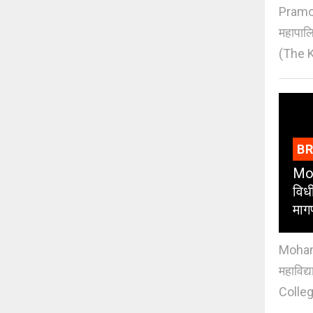
Pramod
महापाल
(The K
B
Moh
विधी
माग
Mohan J
महाविद्
Colleg