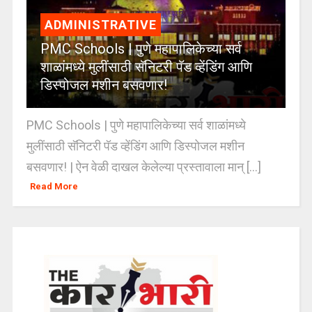
ADMINISTRATIVE
PMC Schools | पुणे महापालिकेच्या सर्व
शाळांमध्ये मुलींसाठी सॅनिटरी पॅड व्हेंडिंग आणि
डिस्पोजल मशीन बसवणार!
PMC Schools | पुणे महापालिकेच्या सर्व शाळांमध्ये
मुलींसाठी सॅनिटरी पॅड व्हेंडिंग आणि डिस्पोजल मशीन
बसवणार! | ऐन वेळी दाखल केलेल्या प्रस्तावाला मान् [...]
Read More