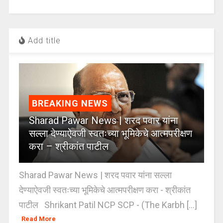
Add title
BREAKING NEWS
Sharad Pawar News | शरद पवार यांना
सल्ला देण्याऐवजी स्वतःच्या भूमिकेचे आत्मपरीक्षण
करा – श्रीकांत पाटील
Sharad Pawar News | शरद पवार यांना सल्ला
देण्याऐवजी स्वतःच्या भूमिकेचे आत्मपरीक्षण करा - श्रीकांत
पाटील Shrikant Patil NCP SCP - (The Karbh [...]
Read More