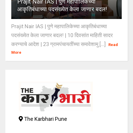
Prajit Nair IAS | पुणे महापालिकेच्या
आकृतिबंधाच्या पदसंख्येत केला जाणार बदल!
Prajit Nair IAS | पुणे महापालिकेच्या आकृतिबंधाच्या
पदसंख्येत केला जाणार बदल! | 10 दिवसांत माहिती सादर
करण्याचे आदेश | 23 ग्रामपंचायतींच्या समावेशामु [...]
Read
More
The Karbhari Pune