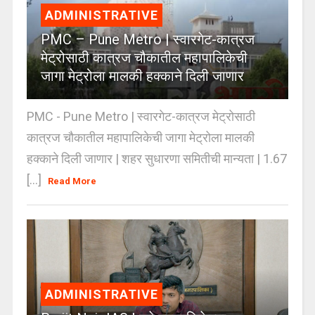
ADMINISTRATIVE
PMC – Pune Metro | स्वारगेट-कात्रज
मेट्रोसाठी कात्रज चौकातील महापालिकेची
जागा मेट्रोला मालकी हक्काने दिली जाणार
PMC - Pune Metro | स्वारगेट-कात्रज मेट्रोसाठी
कात्रज चौकातील महापालिकेची जागा मेट्रोला मालकी
हक्काने दिली जाणार | शहर सुधारणा समितीची मान्यता | 1.67
[...]
Read More
ADMINISTRATIVE