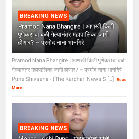
BREAKING NEWS
Pramod Nana Bhangire | आणखी किती
पुणेकरांचा बळी गेल्यानंतर महापालिका जागी
होणार? – प्रमोद नाना भानगिरे
Pramod Nana Bhangire | आणखी किती पुणेकरांचा बळी
गेल्यानंतर महापालिका जागी होणार? – प्रमोद नाना भानगिरे
Pune Shivsena - (The Karbhari News S [...]
Read
More
BREAKING NEWS
Mohan Joshi Pune | मोहन जोशी यांची