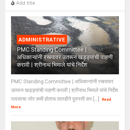
Add title
ADMINISTRATIVE
PMC Standing Committee |
अधिकाऱ्यांनी रस्त्यावर उतरून खड्ड्यांची पाहणी
करावी | श्रीनाथ भिमाले यांचे निर्देश
PMC Standing Committee | अधिकाऱ्यांनी रस्त्यावर
उतरून खड्ड्यांची पाहणी करावी | श्रीनाथ भिमाले यांचे निर्देश
पावसाचा जोर कमी होताच तातडीने दुरुस्ती कर [...]
Read
More